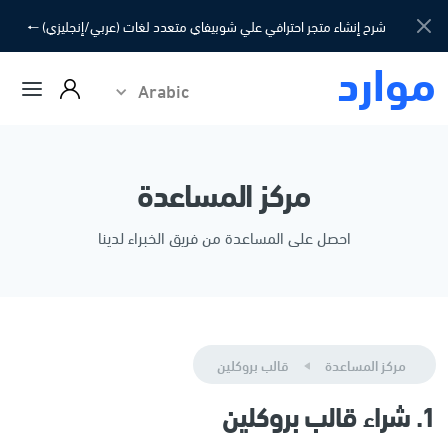
شرح إنشاء متجر احترافي علي شوبيفاي متعدد لغات (عربي/إنجليزي) 🠐
موارد
Arabic
مركز المساعدة
احصل على المساعدة من فريق الخبراء لدينا
مركز المساعدة
قالب بروكلين
1. شراء قالب بروكلين